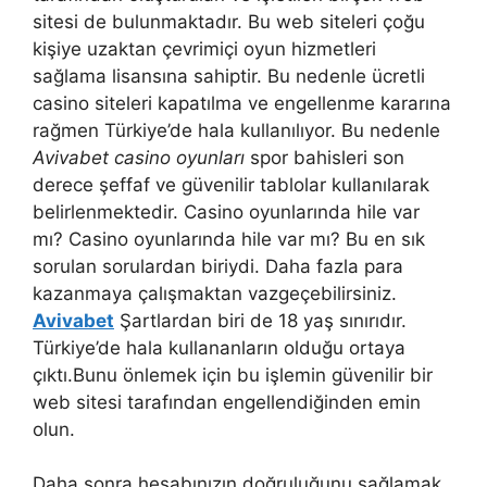
sitesi de bulunmaktadır. Bu web siteleri çoğu
kişiye uzaktan çevrimiçi oyun hizmetleri
sağlama lisansına sahiptir. Bu nedenle ücretli
casino siteleri kapatılma ve engellenme kararına
rağmen Türkiye’de hala kullanılıyor. Bu nedenle
Avivabet casino oyunları
spor bahisleri son
derece şeffaf ve güvenilir tablolar kullanılarak
belirlenmektedir. Casino oyunlarında hile var
mı? Casino oyunlarında hile var mı? Bu en sık
sorulan sorulardan biriydi. Daha fazla para
kazanmaya çalışmaktan vazgeçebilirsiniz.
Avivabet
Şartlardan biri de 18 yaş sınırıdır.
Türkiye’de hala kullananların olduğu ortaya
çıktı.Bunu önlemek için bu işlemin güvenilir bir
web sitesi tarafından engellendiğinden emin
olun.
Daha sonra hesabınızın doğruluğunu sağlamak