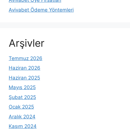
Avivabet Üye Fırsatları
Avivabet Ödeme Yöntemleri
Arşivler
Temmuz 2026
Haziran 2026
Haziran 2025
Mayıs 2025
Şubat 2025
Ocak 2025
Aralık 2024
Kasım 2024