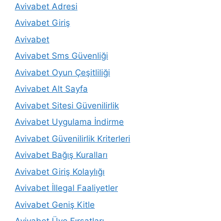
Avivabet Adresi
Avivabet Giriş
Avivabet
Avivabet Sms Güvenliği
Avivabet Oyun Çeşitliliği
Avivabet Alt Sayfa
Avivabet Sitesi Güvenilirlik
Avivabet Uygulama İndirme
Avivabet Güvenilirlik Kriterleri
Avivabet Bağış Kuralları
Avivabet Giriş Kolaylığı
Avivabet İllegal Faaliyetler
Avivabet Geniş Kitle