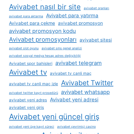
Avivabet nasıl bir site
avivabet oranları
Avivabet para yatırma
avivabet para aktarma
Avivabet para çekme
avivabet promosyon
avivabet promosyon kodu
Avivabet promosyonları
avivabet sitesi
avivabet slot oyunu
avivabet sms genel analizi
avivabet sosyal medya hesap adres değişikliği
avivabet telegram
Avivabet spor bahisleri
Avivabet tv
avivabet tv canli maç
Avivabet Twitter
avivabet tv canli maç izle
avivabet whatsapp
avivabet twitter kayıt prosedürü
Avivabet yeni adresi
avivabet yeni adres
avivabet yeni giris
Avivabet yeni güncel giriş
avivabet yeni üye kayıt süreci
avivabet çevrimiçi casino