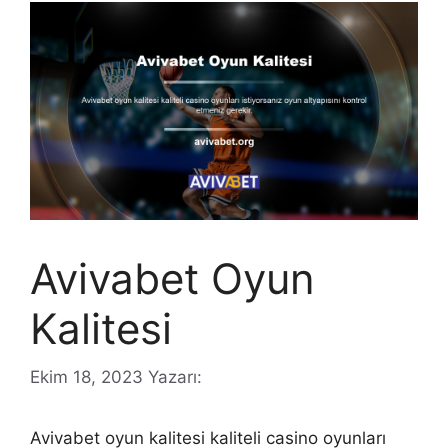
Avivabet Oyun
Kalitesi
Ekim 18, 2023
Yazarı:
Avivabet oyun kalitesi kaliteli casino oyunları