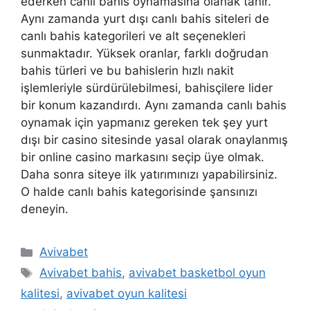
ederken canlı bahis oynamasına olanak tanır.
Aynı zamanda yurt dışı canlı bahis siteleri de
canlı bahis kategorileri ve alt seçenekleri
sunmaktadır. Yüksek oranlar, farklı doğrudan
bahis türleri ve bu bahislerin hızlı nakit
işlemleriyle sürdürülebilmesi, bahisçilere lider
bir konum kazandırdı. Aynı zamanda canlı bahis
oynamak için yapmanız gereken tek şey yurt
dışı bir casino sitesinde yasal olarak onaylanmış
bir online casino markasını seçip üye olmak.
Daha sonra siteye ilk yatırımınızı yapabilirsiniz.
O halde canlı bahis kategorisinde şansınızı
deneyin.
Kategoriler
Avivabet
Etiketler
Avivabet bahis
,
avivabet basketbol oyun
kalitesi
,
avivabet oyun kalitesi