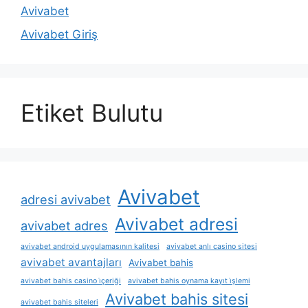
Avivabet
Avivabet Giriş
Etiket Bulutu
Avivabet
adresi avivabet
Avivabet adresi
avivabet adres
avivabet android uygulamasının kalitesi
avivabet anlı casino sitesi
avivabet avantajları
Avivabet bahis
avivabet bahis casino i̇çeriği
avivabet bahis oynama kayıt i̇şlemi
Avivabet bahis sitesi
avivabet bahis siteleri