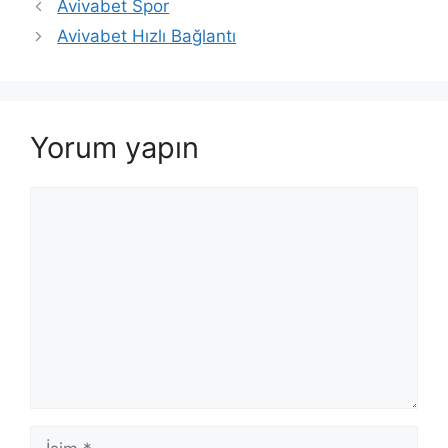
Yazı
Avivabet Spor
dolaşımı
Avivabet Hızlı Bağlantı
Yorum yapın
Yorum
İsim