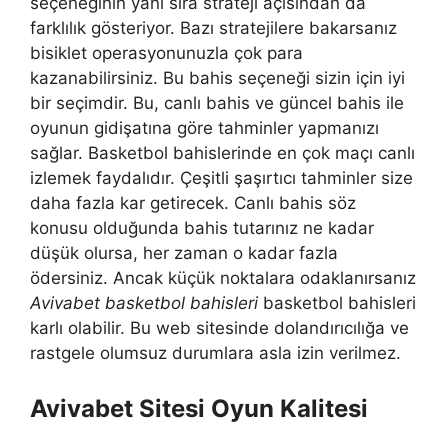
seçeneğinin yanı sıra strateji açısından da
farklılık gösteriyor. Bazı stratejilere bakarsanız
bisiklet operasyonunuzla çok para
kazanabilirsiniz. Bu bahis seçeneği sizin için iyi
bir seçimdir. Bu, canlı bahis ve güncel bahis ile
oyunun gidişatına göre tahminler yapmanızı
sağlar. Basketbol bahislerinde en çok maçı canlı
izlemek faydalıdır. Çeşitli şaşırtıcı tahminler size
daha fazla kar getirecek. Canlı bahis söz
konusu olduğunda bahis tutarınız ne kadar
düşük olursa, her zaman o kadar fazla
ödersiniz. Ancak küçük noktalara odaklanırsanız
Avivabet basketbol bahisleri
basketbol bahisleri
karlı olabilir. Bu web sitesinde dolandırıcılığa ve
rastgele olumsuz durumlara asla izin verilmez.
Avivabet Sitesi Oyun Kalitesi