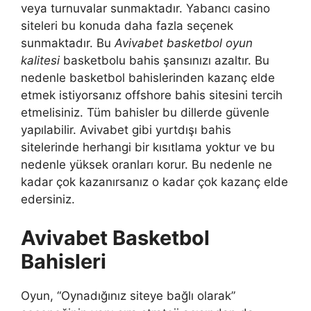
veya turnuvalar sunmaktadır. Yabancı casino
siteleri bu konuda daha fazla seçenek
sunmaktadır. Bu
Avivabet basketbol oyun
kalitesi
basketbolu bahis şansınızı azaltır. Bu
nedenle basketbol bahislerinden kazanç elde
etmek istiyorsanız offshore bahis sitesini tercih
etmelisiniz. Tüm bahisler bu dillerde güvenle
yapılabilir. Avivabet gibi yurtdışı bahis
sitelerinde herhangi bir kısıtlama yoktur ve bu
nedenle yüksek oranları korur. Bu nedenle ne
kadar çok kazanırsanız o kadar çok kazanç elde
edersiniz.
Avivabet Basketbol
Bahisleri
Oyun, “Oynadığınız siteye bağlı olarak”