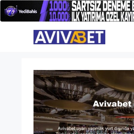
İçeriğe
atla