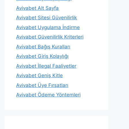
Avivabet Alt Sayfa
Avivabet Sitesi Güvenilirlik
Avivabet Uygulama İndirme
Avivabet Güvenilirlik Kriterleri
Avivabet Bağış Kuralları
Avivabet Giriş Kolaylığı
Avivabet İllegal Faaliyetler
Avivabet Geniş Kitle
Avivabet Üye Fırsatları
Avivabet Ödeme Yöntemleri