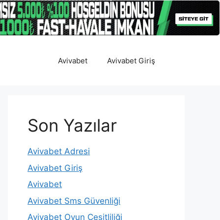
Avivabet
Avivabet Giriş
Son Yazılar
Avivabet Adresi
Avivabet Giriş
Avivabet
Avivabet Sms Güvenliği
Avivabet Oyun Çeşitliliği