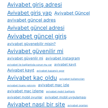
Avivabet giriş adresi
Avivabet giriş yap
Avivabet Güncel
avivabet güncel adres
Avivabet güncel adresi
Avivabet güncel giriş
avivabet güvenebilir misin?
Avivabet güvenilir mi
avivabet güvenlir mi
avivabet instagram
avivabet kayit
avivabet i̇le bağlantıda sorun mu var
Avivabet kayıt
avivabet kazançlı spor
Avivabet kaç oldu
avivabet kullanıcıları
avivabet maç izle
avivabet lisans yatırımı
avivabet maç izleme
avivabet mobil bağlantı
avivabet mobil oyunlar
avivabet mobil uygulaması
Avivabet nasıl bir site
avivabet oranları