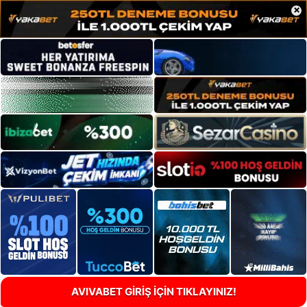
×
AVIVABET GİRİŞ İÇİN TIKLAYINIZ!