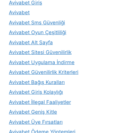
Avivabet Giriş
Avivabet
Avivabet Sms Güvenliği
Avivabet Oyun Çeşitliliği
Avivabet Alt Sayfa
Avivabet Sitesi Güvenilirlik
Avivabet Uygulama İndirme
Avivabet Güvenilirlik Kriterleri
Avivabet Bağış Kuralları
Avivabet Giriş Kolaylığı
Avivabet İllegal Faaliyetler
Avivabet Geniş Kitle
Avivabet Üye Fırsatları
Avivabet Ödeme Yöntemleri