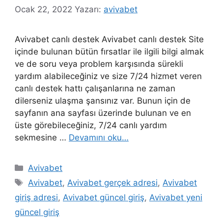
Ocak 22, 2022
Yazarı:
avivabet
Avivabet canlı destek Avivabet canlı destek Site
içinde bulunan bütün fırsatlar ile ilgili bilgi almak
ve de soru veya problem karşısında sürekli
yardım alabileceğiniz ve size 7/24 hizmet veren
canlı destek hattı çalışanlarına ne zaman
dilerseniz ulaşma şansınız var. Bunun için de
sayfanın ana sayfası üzerinde bulunan ve en
üste görebileceğiniz, 7/24 canlı yardım
sekmesine …
Devamını oku…
Kategoriler
Avivabet
Etiketler
Avivabet
,
Avivabet gerçek adresi
,
Avivabet
giriş adresi
,
Avivabet güncel giriş
,
Avivabet yeni
güncel giriş