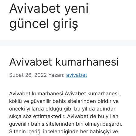
Avivabet yeni
güncel giriş
Avivabet kumarhanesi
Şubat 26, 2022
Yazarı:
avivabet
Avivabet kumarhanesi Avivabet kumarhanesi ,
köklü ve güvenilir bahis sitelerinden biridir ve
önceki yıllarda olduğu gibi bu yıl da adından
sıkça söz ettirmektedir. Avivabet de bu yıl en
güvenilir bahis sitelerinden biri olmayı başardı.
Sitenin içeriği incelendiğinde her bahisçiyi ve