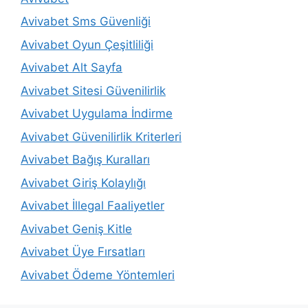
Avivabet Sms Güvenliği
Avivabet Oyun Çeşitliliği
Avivabet Alt Sayfa
Avivabet Sitesi Güvenilirlik
Avivabet Uygulama İndirme
Avivabet Güvenilirlik Kriterleri
Avivabet Bağış Kuralları
Avivabet Giriş Kolaylığı
Avivabet İllegal Faaliyetler
Avivabet Geniş Kitle
Avivabet Üye Fırsatları
Avivabet Ödeme Yöntemleri