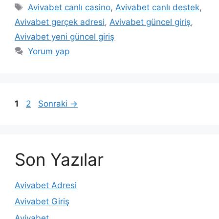
Etiketler
Avivabet canlı casino
,
Avivabet canlı destek
,
Avivabet gerçek adresi
,
Avivabet güncel giriş
,
Avivabet yeni güncel giriş
Yorum yap
Yazı
Sayfa
Sayfa
1
2
Sonraki
→
dolaşımı
Son Yazılar
Avivabet Adresi
Avivabet Giriş
Avivabet