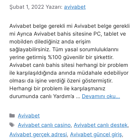
Şubat 1, 2022
Yazarı:
avivabet
Avivabet belge gerekli mi Avivabet belge gerekli
mi Ayrıca Avivabet bahis sitesine PC, tablet ve
mobilden dilediğiniz anda erişim
sağlayabilirsiniz. Tüm yasal sorumluluklarını
yerine getirmiş %100 güvenilir bir şirkettir.
Avivabet canlı bahis sitesi herhangi bir problem
ile karşılaşıldığında anında müdahale edebiliyor
olması da işine verdiği özeni göstermiştir.
Herhangi bir problem ile karşılaşmanız
durumunda canlı Yardım’a …
Devamını oku…
Kategoriler
Avivabet
Etiketler
Avivabet canlı casino
,
Avivabet canlı destek
,
Avivabet gerçek adresi
,
Avivabet güncel giriş
,