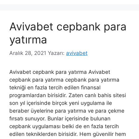
Avivabet cepbank para
yatırma
Aralık 28, 2021
Yazarı:
avivabet
Avivabet cepbank para yatırma Avivabet
cepbank para yatırma cepbank para yatırma
tekniği en fazla tercih edilen finansal
programlardan birisidir. Zaten canlı bahis sitesi
son yıl içerisinde birçok yeni uygulama ile
beraber üyelerine para yatırma ve para çekme
fırsatı sunuyor. Bunlar içerisinde bulunan
cepbank uygulaması belki de en fazla tercih
edilen tekniklerden birisidir. Hem güvenilir hem