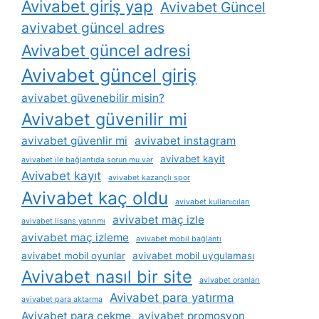
Avivabet giriş yap
Avivabet Güncel
avivabet güncel adres
Avivabet güncel adresi
Avivabet güncel giriş
avivabet güvenebilir misin?
Avivabet güvenilir mi
avivabet güvenlir mi
avivabet instagram
avivabet kayit
avivabet i̇le bağlantıda sorun mu var
Avivabet kayıt
avivabet kazançlı spor
Avivabet kaç oldu
avivabet kullanıcıları
avivabet maç izle
avivabet lisans yatırımı
avivabet maç izleme
avivabet mobil bağlantı
avivabet mobil oyunlar
avivabet mobil uygulaması
Avivabet nasıl bir site
avivabet oranları
Avivabet para yatırma
avivabet para aktarma
Avivabet para çekme
avivabet promosyon