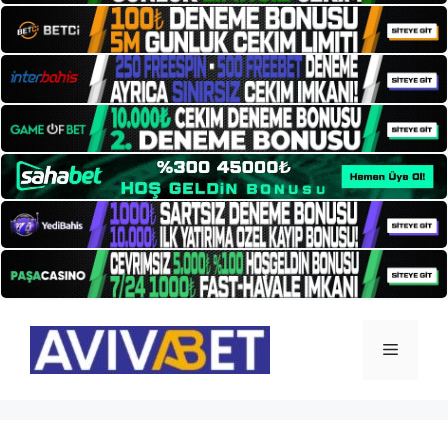
İçeriğe
atla
Menü