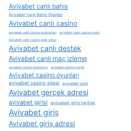
Avivabet canlı bahis
Avivabet Canlı Bahis Oranları
Avivabet canlı casino
avivabet canlı casino avantajları
avivabet canlı casino sitesi
avivabet canlı casino web sitesi
Avivabet canlı destek
Avivabet canlı maç izleme
avivabet casino endüstrisi
avivabet casino i̇çeriği
Avivabet casino oyunları
avivabet casino sitesi
avivabet com
Avivabet gerçek adresi
avivabet girisi
avivabet giris twitter
Avivabet giriş
Avivabet giriş adresi