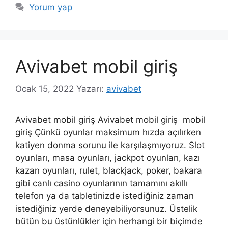
Yorum yap
Avivabet mobil giriş
Ocak 15, 2022
Yazarı:
avivabet
Avivabet mobil giriş Avivabet mobil giriş mobil
giriş Çünkü oyunlar maksimum hızda açılırken
katiyen donma sorunu ile karşılaşmıyoruz. Slot
oyunları, masa oyunları, jackpot oyunları, kazı
kazan oyunları, rulet, blackjack, poker, bakara
gibi canlı casino oyunlarının tamamını akıllı
telefon ya da tabletinizde istediğiniz zaman
istediğiniz yerde deneyebiliyorsunuz. Üstelik
bütün bu üstünlükler için herhangi bir biçimde