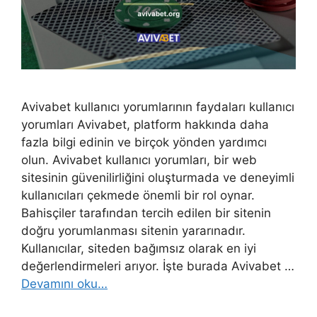
Avivabet kullanıcı yorumlarının faydaları kullanıcı
yorumları Avivabet, platform hakkında daha
fazla bilgi edinin ve birçok yönden yardımcı
olun. Avivabet kullanıcı yorumları, bir web
sitesinin güvenilirliğini oluşturmada ve deneyimli
kullanıcıları çekmede önemli bir rol oynar.
Bahisçiler tarafından tercih edilen bir sitenin
doğru yorumlanması sitenin yararınadır.
Kullanıcılar, siteden bağımsız olarak en iyi
değerlendirmeleri arıyor. İşte burada Avivabet …
Devamını oku…