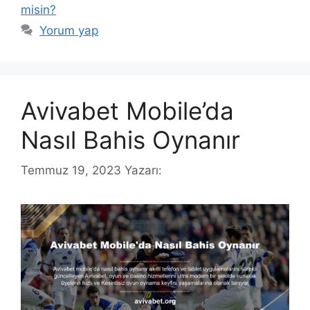
misin?
Yorum yap
Avivabet Mobile’da
Nasıl Bahis Oynanır
Temmuz 19, 2023
Yazarı: