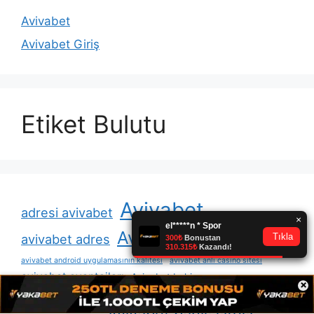
Avivabet
Avivabet Giriş
Etiket Bulutu
Avivabet
adresi avivabet
Avivabet adresi
avivabet adres
avivabet android uygulamasının kalitesi
avivabet anlı casino sitesi
avivabet avantajları
Avivabet bahis
×
avivabet bahis casino i̇çeriği
avivabet bahis oynama kayıt i̇şlemi