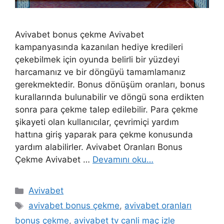
Avivabet bonus çekme Avivabet
kampanyasında kazanılan hediye kredileri
çekebilmek için oyunda belirli bir yüzdeyi
harcamanız ve bir döngüyü tamamlamanız
gerekmektedir. Bonus dönüşüm oranları, bonus
kurallarında bulunabilir ve döngü sona erdikten
sonra para çekme talep edilebilir. Para çekme
şikayeti olan kullanıcılar, çevrimiçi yardım
hattına giriş yaparak para çekme konusunda
yardım alabilirler. Avivabet Oranları Bonus
Çekme Avivabet …
Devamını oku…
Kategoriler
Avivabet
Etiketler
avivabet bonus çekme
,
avivabet oranları
bonus çekme
,
avivabet tv canli maç izle