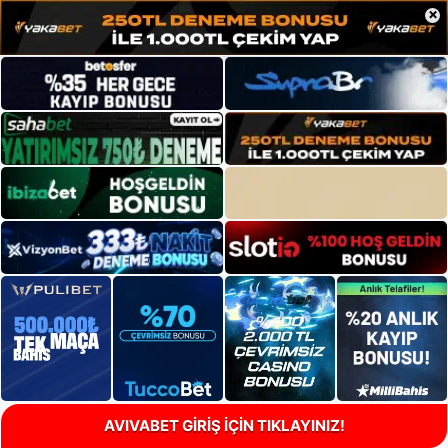
×
AVIVABET GİRİŞ İÇİN TIKLAYINIZ!