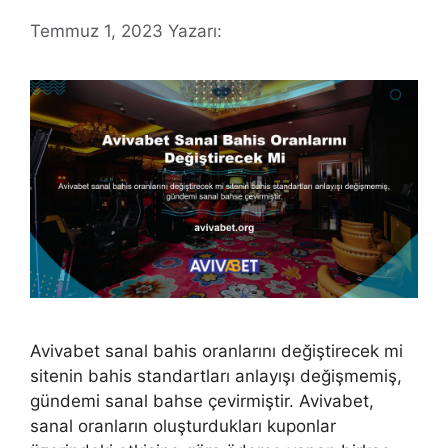
Temmuz 1, 2023
Yazarı:
Avivabet sanal bahis oranlarını değiştirecek mi
sitenin bahis standartları anlayışı değişmemiş,
gündemi sanal bahse çevirmiştir. Avivabet,
sanal oranların oluşturdukları kuponlar