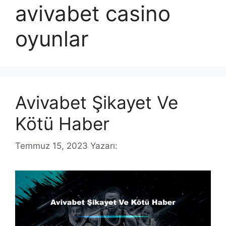
avivabet casino
oyunlar
Avivabet Şikayet Ve
Kötü Haber
Temmuz 15, 2023
Yazarı: