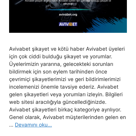
Avivabet şikayet ve kötü haber Avivabet üyeleri
için çok ciddi bulduğu şikayet ve yorumlar.
Üyelerimizin yararına, gelecekteki sorunları
bildirmek için son eylem tarihinden önce
çevrimiçi şikayetlerimizi ve geri bildirimlerimizi
incelemenizi önemle tavsiye ederiz. Avivabet
gelen şikayetleri veya yorumları izleyin. Bilgileri
web sitesi aracılığıyla güncellediğinizde.
Avivabet şikayetleri birkaç kategoriye ayrılıyor.
Genel olarak, Avivabet müşterilerinden gelen en
…
Devamını oku…