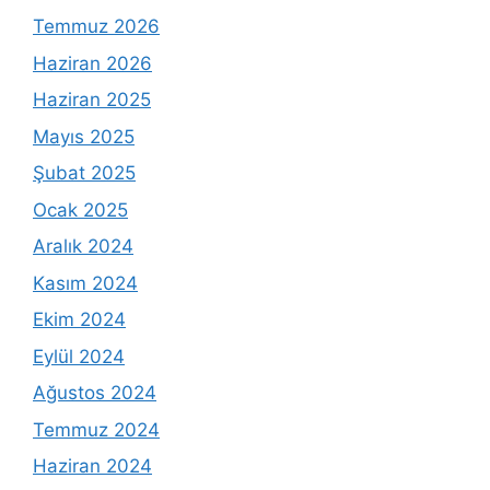
Temmuz 2026
Haziran 2026
Haziran 2025
Mayıs 2025
Şubat 2025
Ocak 2025
Aralık 2024
Kasım 2024
Ekim 2024
Eylül 2024
Ağustos 2024
Temmuz 2024
Haziran 2024