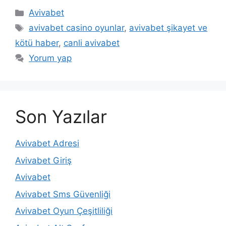
Kategoriler
Avivabet
Etiketler
avivabet casino oyunlar
,
avivabet şikayet ve
kötü haber
,
canli avivabet
Yorum yap
Son Yazılar
Avivabet Adresi
Avivabet Giriş
Avivabet
Avivabet Sms Güvenliği
Avivabet Oyun Çeşitliliği