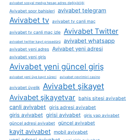
avivabet sosyal medya hesap adres değişikliği
avivabet telegram
Avivabet spor bahisleri
Avivabet tv
avivabet tv canli maç
Avivabet Twitter
avivabet tv canli maç izle
avivabet whatsapp
avivabet twitter kayıt prosedürü
Avivabet yeni adresi
avivabet yeni adres
avivabet yeni giris
Avivabet yeni güncel giriş
avivabet yeni üye kayıt süreci
avivabet çevrimiçi casino
Avivabet şikayet
avivabet üyelik
Avivabet şikayetvar
bahis sitesi avivabet
canli avivabet
giris adresi avivabet
giris avivabet
girisi avivabet
giris yap avivabet
güncel avivabet
güncel adresi avivabet
kayit avivabet
mobil avivabet