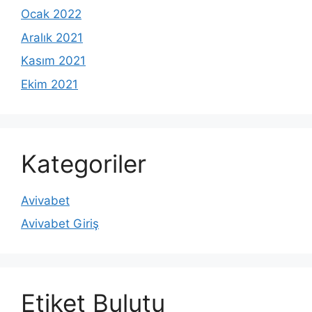
Ocak 2022
Aralık 2021
Kasım 2021
Ekim 2021
Kategoriler
Avivabet
Avivabet Giriş
Etiket Bulutu