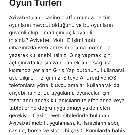
Oyun Türleri
Avivabet canlı casino platformunda ne tür
oyunların mevcut olduğunu ve bu oyunların
güvenli olup olmadığını açıklayabilir
misiniz? Avivabet Mobil Erişimi mobil
cihazınızda web adresini arama motoruna
yazarak kullanabilirsiniz. Giriş yapmak için,
açtığınızda karşınıza çıkan ekranın sağ üst
kısmında yer alan Giriş Yap butonunu kullanarak
üye bilgilerinizi giriniz. Siteye Android ve iOS
telefonlara yönelik uygulamaları kullanarak da
erişebilirsiniz. Bu uygulama oyuncular için
tasarlandı ancak kullanıcıların telefonlarına veya
tabletlerine doğru uygulamayı yüklemeleri
gerekiyor Casino web sitelerinde bulunan
Avivabet mobil uygulaması, kullanıcıların spor,
casino, borsa ve slot gibi çeşitli konularda bahis