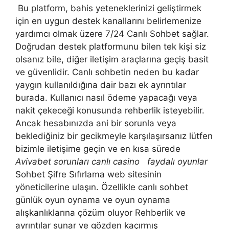
Bu platform, bahis yeteneklerinizi geliştirmek
için en uygun destek kanallarını belirlemenize
yardımcı olmak üzere 7/24 Canlı Sohbet sağlar.
Doğrudan destek platformunu bilen tek kişi siz
olsanız bile, diğer iletişim araçlarına geçiş basit
ve güvenlidir. Canlı sohbetin neden bu kadar
yaygın kullanıldığına dair bazı ek ayrıntılar
burada. Kullanıcı nasıl ödeme yapacağı veya
nakit çekeceği konusunda rehberlik isteyebilir.
Ancak hesabınızda ani bir sorunla veya
beklediğiniz bir gecikmeyle karşılaşırsanız lütfen
bizimle iletişime geçin ve en kısa sürede
Avivabet sorunları canlı casino faydalı oyunlar
Sohbet Şifre Sıfırlama web sitesinin
yöneticilerine ulaşın. Özellikle canlı sohbet
günlük oyun oynama ve oyun oynama
alışkanlıklarına çözüm oluyor Rehberlik ve
ayrıntılar sunar ve gözden kaçırmış