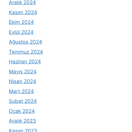
Aralık 2024
Kasım 2024
Ekim 2024
Eylül 2024
Ağustos 2024
Temmuz 2024
Haziran 2024
Mayıs 2024
Nisan 2024
Mart 2024
Şubat 2024
Ocak 2024
Aralık 2023
Kasım 2023