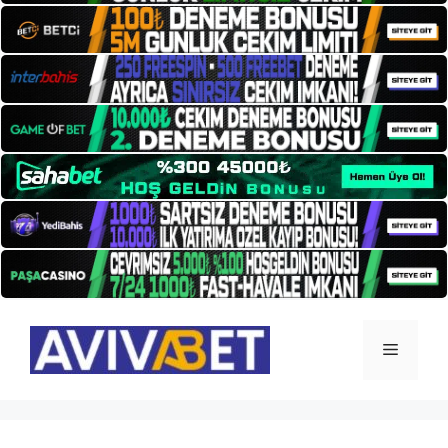
İçeriğe
atla
Menü