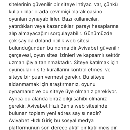
sitelerinin güvenilir bir siteye ihtiyacı var, çünkü
kullanıcılar orada çevrimiçi olarak casino
oyunları oynayabilirler. Bazı kullanıcılar,
yatırdıkları veya kazandıkları parayı hesaplarına
alıp almayacağını sorgulayabilir. Günümüzde
çok sayıda dolandırıcılık web sitesi
bulunduğundan bu normaldir Avivabet güvenilir
çerçevesi, oyun sitesi izinleri ve kapsamlı sektör
uzmanlığıyla tanınmaktadır. Siteye katılmak için
oyuncuların site kurallarını kontrol etmesi ve
siteye bir puan vermesi gerekir. Bu siteye
aldanmamak için araştırmanız, oyunu
oynamanız ve bu siteye üye olmanız gerekiyor.
Ayrıca bu alanda biraz bilgi sahibi olmanız
gerekir. Avivabet Hızlı Bahis web sitesinde
bulunan toplam yeni adres sayısı nedir?
Avivabet Hızlı Giriş bu sosyal medya
platformunun son derece aktif bir katılımcısıdır.