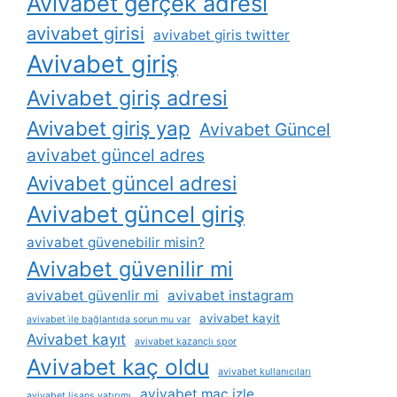
Avivabet gerçek adresi
avivabet girisi
avivabet giris twitter
Avivabet giriş
Avivabet giriş adresi
Avivabet giriş yap
Avivabet Güncel
avivabet güncel adres
Avivabet güncel adresi
Avivabet güncel giriş
avivabet güvenebilir misin?
Avivabet güvenilir mi
avivabet güvenlir mi
avivabet instagram
avivabet kayit
avivabet i̇le bağlantıda sorun mu var
Avivabet kayıt
avivabet kazançlı spor
Avivabet kaç oldu
avivabet kullanıcıları
avivabet maç izle
avivabet lisans yatırımı