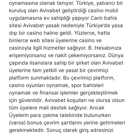
oynamasına olanak tanıyor. Türkiye, yabancı bir
kuruluş olan Avivabet geliştirdiği casino mobil
uygulamasına ev sahipliği yapıyor Canlı bahis
sitesi Avivabet yasak nedeniyle Türkiye’de yasa
dışı bir casino haline geldi. Yüzlerce, hatta
binlerce web sitesi üyelerine casino ve
casinoyla ilgili hizmetler sağlıyor. B. Hesabınıza
erişemiyorsanız ve nakit çekemiyorsanız. Dünya
çapında lisanslara sahip bir şirket olan Avivabet
üyelerine tam yetkili ve yasal bir çevrimiçi
platform sunmaktadır. Bu çevrimiçi platform,
casino oyunları oynamak, spor bahisleri
oynamak ve finansal işlemler gerçekleştirmek
için güvenlidir. Avivabet koşulları ne olursa olsun
tüm üyelere mali destek sağlıyor. Ancak
Üyelerin para çekme talebinde bulunurken
(varsa) bonus çevrim şartlarını yerine getirmeleri
gerekmektedir. Sonuç olarak giriş adresinizi