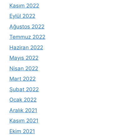
Kasım 2022
Eylül 2022
Ağustos 2022
Temmuz 2022
Haziran 2022
Mayıs 2022
Nisan 2022
Mart 2022
Şubat 2022
Ocak 2022
Aralık 2021
Kasım 2021
Ekim 2021