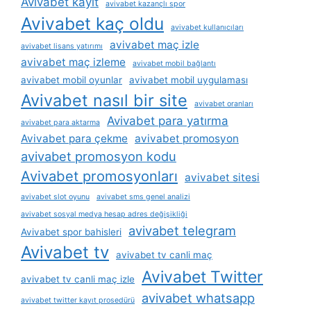
Avivabet kayıt
avivabet kazançlı spor
Avivabet kaç oldu
avivabet kullanıcıları
avivabet maç izle
avivabet lisans yatırımı
avivabet maç izleme
avivabet mobil bağlantı
avivabet mobil oyunlar
avivabet mobil uygulaması
Avivabet nasıl bir site
avivabet oranları
Avivabet para yatırma
avivabet para aktarma
Avivabet para çekme
avivabet promosyon
avivabet promosyon kodu
Avivabet promosyonları
avivabet sitesi
avivabet slot oyunu
avivabet sms genel analizi
avivabet sosyal medya hesap adres değişikliği
avivabet telegram
Avivabet spor bahisleri
Avivabet tv
avivabet tv canli maç
Avivabet Twitter
avivabet tv canli maç izle
avivabet whatsapp
avivabet twitter kayıt prosedürü