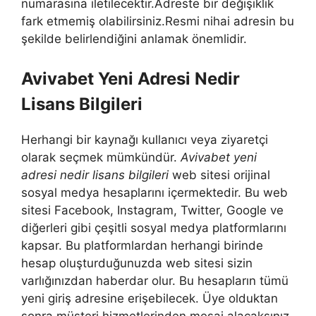
numarasına iletilecektir.Adreste bir değişiklik
fark etmemiş olabilirsiniz.Resmi nihai adresin bu
şekilde belirlendiğini anlamak önemlidir.
Avivabet Yeni Adresi Nedir
Lisans Bilgileri
Herhangi bir kaynağı kullanıcı veya ziyaretçi
olarak seçmek mümkündür.
Avivabet yeni
adresi nedir lisans bilgileri
web sitesi orijinal
sosyal medya hesaplarını içermektedir. Bu web
sitesi Facebook, Instagram, Twitter, Google ve
diğerleri gibi çeşitli sosyal medya platformlarını
kapsar. Bu platformlardan herhangi birinde
hesap oluşturduğunuzda web sitesi sizin
varlığınızdan haberdar olur. Bu hesapların tümü
yeni giriş adresine erişebilecek. Üye olduktan
sonra müşteri hizmetlerinden mesaj alacaksınız.