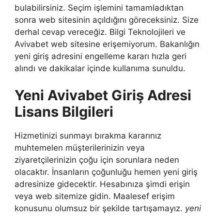
bulabilirsiniz. Seçim işlemini tamamladıktan
sonra web sitesinin açıldığını göreceksiniz. Size
derhal cevap vereceğiz. Bilgi Teknolojileri ve
Avivabet web sitesine erişemiyorum. Bakanlığın
yeni giriş adresini engelleme kararı hızla geri
alındı ​​ve dakikalar içinde kullanıma sunuldu.
Yeni Avivabet Giriş Adresi
Lisans Bilgileri
Hizmetinizi sunmayı bırakma kararınız
muhtemelen müşterilerinizin veya
ziyaretçilerinizin çoğu için sorunlara neden
olacaktır. İnsanların çoğunluğu hemen yeni giriş
adresinize gidecektir. Hesabınıza şimdi erişin
veya web sitemize gidin. Maalesef erişim
konusunu olumsuz bir şekilde tartışamayız.
yeni