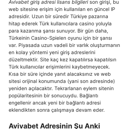
Avivabet giriş adresi lisans bilgileri
son girişi, bu
web sitesine erişim için kullanılan en güncel IP
adresidir. Uzun bir süredir Türkiye pazarına
hitap ederek Türk kullanıcılara casino yoluyla
para kazanma şansı sunuyor. Bir gün daha,
Türkeinin Casino-Spielen oyunu için bir şansı
var. Piyasada uzun vadeli bir varlık oluşturmanın
en kolay yöntemi yeni giriş adreslerini
düzeltmektir. Site kaç kez kapatılırsa kapatılsın
Türk kullanıcılar erişimlerini kaybetmeyecek.
Kısa bir süre içinde yanıt alacaksınız ve web
sitesi orijinal konumunda (yani son adresinde)
yeniden açılacaktır. Tekrarlanan eylem sitenin
popülaritesinin bir sonucuydu. Bağlantı
engellenir ancak yeni bir bağlantı adresi
eklendikten sonra çalışmaya devam eder.
Avivabet Adresinin Şu Anki