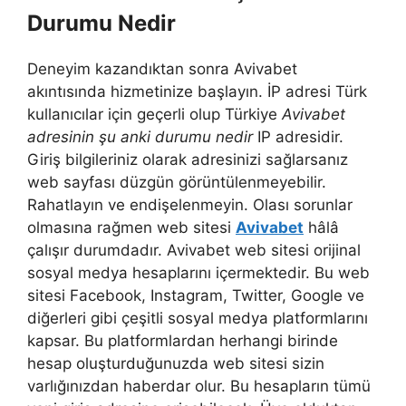
Durumu Nedir
Deneyim kazandıktan sonra Avivabet
akıntısında hizmetinize başlayın. İP adresi Türk
kullanıcılar için geçerli olup Türkiye
Avivabet
adresinin şu anki durumu nedir
IP adresidir.
Giriş bilgileriniz olarak adresinizi sağlarsanız
web sayfası düzgün görüntülenmeyebilir.
Rahatlayın ve endişelenmeyin. Olası sorunlar
olmasına rağmen web sitesi
Avivabet
hâlâ
çalışır durumdadır. Avivabet web sitesi orijinal
sosyal medya hesaplarını içermektedir. Bu web
sitesi Facebook, Instagram, Twitter, Google ve
diğerleri gibi çeşitli sosyal medya platformlarını
kapsar. Bu platformlardan herhangi birinde
hesap oluşturduğunuzda web sitesi sizin
varlığınızdan haberdar olur. Bu hesapların tümü