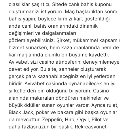
olasılıklar şaşırtıcı. Sitede canlı bahis kuponu
oluşturmanızı istiyorum. Maç başladıktan sonra
bahis yapın, böylece kırmızı kart gösterildiği
anda canlı bahis oranlarındaki dinamik
değişimleri ve dalgalanmaları
gözlemleyebilirsiniz. Şirket, mükemmel kapsamlı
hizmet sunarken, hem kaza oranlarında hem de
kar marjlarında olumlu bir büyüme kaydetti.
Avivabet sizi casino atmosferini deneyimlemeye
davet ediyor. Bu site, sahneler oluşturarak
gerçek para kazanabileceğiniz en iyi yerlerden
biridir. Avivabet casinoda oynanabilecek en iyi
şirketlerden biri olduğunu biliyorum. Casino
alanında makaraları döndüren makineler ve
büyük ödüller sunan oyunlar vardır. Ayrıca rulet,
Black Jack, poker ve bakara gibi başka oyunlar
da mevcuttur. Zeppelin, Hiro, Ogvil, Pilot ve
daha fazlası uzun bir başlık. Rekreasyonel