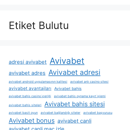
Etiket Bulutu
Avivabet
adresi avivabet
Avivabet adresi
avivabet adres
avivabet android uygulamasının kalitesi
avivabet anlı casino sitesi
avivabet avantajları
Avivabet bahis
avivabet bahis casino i̇çeriği
avivabet bahis oynama kayıt i̇şlemi
Avivabet bahis sitesi
avivabet bahis siteleri
avivabet basit oyun
avivabet bağlandığı siteler
avivabet başvurusu
Avivabet bonus
avivabet canli
avivabet canli maç izle