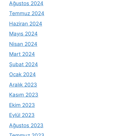
Ağustos 2024
Temmuz 2024
Haziran 2024
Mayıs 2024
Nisan 2024
Mart 2024
Şubat 2024
Ocak 2024
Aralık 2023
Kasım 2023
Ekim 2023
Eylül 2023
Ağustos 2023
Temmuz 2023