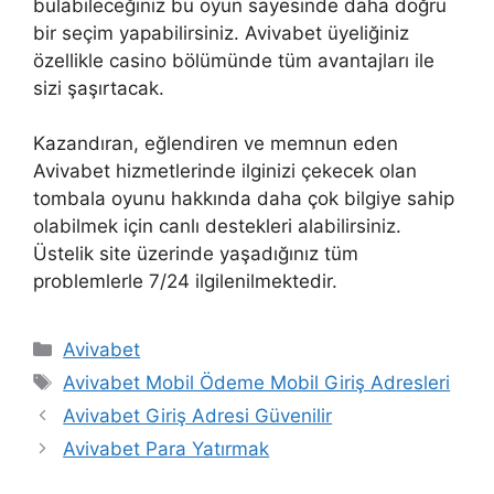
bulabileceğiniz bu oyun sayesinde daha doğru
bir seçim yapabilirsiniz. Avivabet üyeliğiniz
özellikle casino bölümünde tüm avantajları ile
sizi şaşırtacak.
Kazandıran, eğlendiren ve memnun eden
Avivabet hizmetlerinde ilginizi çekecek olan
tombala oyunu hakkında daha çok bilgiye sahip
olabilmek için canlı destekleri alabilirsiniz.
Üstelik site üzerinde yaşadığınız tüm
problemlerle 7/24 ilgilenilmektedir.
Kategoriler
Avivabet
Etiketler
Avivabet Mobil Ödeme Mobil Giriş Adresleri
Yazı
Avivabet Giriş Adresi Güvenilir
dolaşımı
Avivabet Para Yatırmak