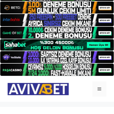
İçeriğe
atla
Menü