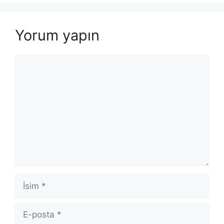
Yorum yapın
Yorum
İsim
E-
posta