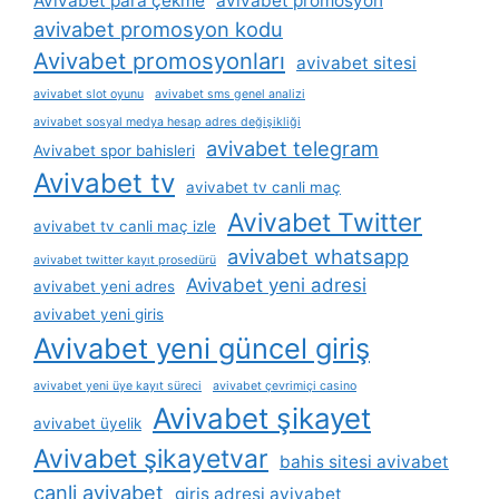
Avivabet para çekme
avivabet promosyon
avivabet promosyon kodu
Avivabet promosyonları
avivabet sitesi
avivabet slot oyunu
avivabet sms genel analizi
avivabet sosyal medya hesap adres değişikliği
avivabet telegram
Avivabet spor bahisleri
Avivabet tv
avivabet tv canli maç
Avivabet Twitter
avivabet tv canli maç izle
avivabet whatsapp
avivabet twitter kayıt prosedürü
Avivabet yeni adresi
avivabet yeni adres
avivabet yeni giris
Avivabet yeni güncel giriş
avivabet yeni üye kayıt süreci
avivabet çevrimiçi casino
Avivabet şikayet
avivabet üyelik
Avivabet şikayetvar
bahis sitesi avivabet
canli avivabet
giris adresi avivabet