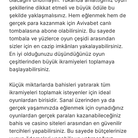
şekillerine dikkat etmeli ve büyük ödüle bu
şekilde yaklaşmalısınız. Hem eğlenmek hem de
gerçek para kazanmak için Avivabet canlı
tombalasına abone olabilirsiniz. Bu sayede
tombala ve yüzlerce oyun çeşidi arasından
sizler için en cazip imkânları yakalayabilirsiniz.
En iyi olduğunuzu düşündüğünüz oyun
çeşitlerinden büyük ikramiyeleri toplamaya
başlayabilirsiniz.
Küçük miktarlarda bahisleri yatırarak tüm
ikramiyeleri toplamak isteyenler için ideal
oyunlardan birisidir. Sanal üzerinden ya da
gerçek yaşamınızda eğlenmek için oynadığınız
oyunlardan gerçek paraları kazanabileceğiniz
bahis ve casino siteleri arasından en güvenilir
tercihleri yapabilirsiniz. Bu sayede bütçelerinize