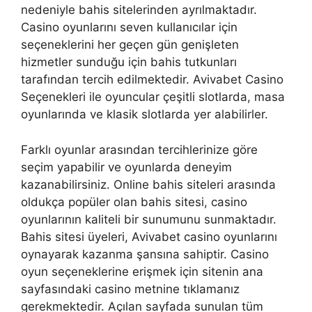
nedeniyle bahis sitelerinden ayrılmaktadır.
Casino oyunlarını seven kullanıcılar için
seçeneklerini her geçen gün genişleten
hizmetler sunduğu için bahis tutkunları
tarafından tercih edilmektedir. Avivabet Casino
Seçenekleri ile oyuncular çeşitli slotlarda, masa
oyunlarında ve klasik slotlarda yer alabilirler.
Farklı oyunlar arasından tercihlerinize göre
seçim yapabilir ve oyunlarda deneyim
kazanabilirsiniz. Online bahis siteleri arasında
oldukça popüler olan bahis sitesi, casino
oyunlarının kaliteli bir sunumunu sunmaktadır.
Bahis sitesi üyeleri, Avivabet casino oyunlarını
oynayarak kazanma şansına sahiptir. Casino
oyun seçeneklerine erişmek için sitenin ana
sayfasındaki casino metnine tıklamanız
gerekmektedir. Açılan sayfada sunulan tüm