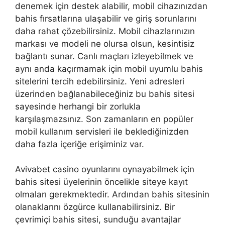
denemek için destek alabilir, mobil cihazınızdan
bahis fırsatlarına ulaşabilir ve giriş sorunlarını
daha rahat çözebilirsiniz. Mobil cihazlarınızın
markası ve modeli ne olursa olsun, kesintisiz
bağlantı sunar. Canlı maçları izleyebilmek ve
aynı anda kaçırmamak için mobil uyumlu bahis
sitelerini tercih edebilirsiniz. Yeni adresleri
üzerinden bağlanabileceğiniz bu bahis sitesi
sayesinde herhangi bir zorlukla
karşılaşmazsınız. Son zamanların en popüler
mobil kullanım servisleri ile beklediğinizden
daha fazla içeriğe erişiminiz var.
Avivabet casino oyunlarını oynayabilmek için
bahis sitesi üyelerinin öncelikle siteye kayıt
olmaları gerekmektedir. Ardından bahis sitesinin
olanaklarını özgürce kullanabilirsiniz. Bir
çevrimiçi bahis sitesi, sunduğu avantajlar