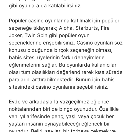
gibi oyunlara da katılabilirsiniz.
Popüler casino oyunlarına katılmak için popüler
seçeneğe tıklayarak; Aloha, Starburts, Fire
Joker, Twin Spin gibi popüler oyun
seçeneklerine erişebilirsiniz. Casino oyunları söz
konusu olduğunda birçok seçeneğin olması,
bahis sitesi üyelerinin farklı deneyimlerle
eğlenmelerini sağlar. Bu oyunlarda kullanıcılar
olası tüm olasılıkları değerlendirerek kısa sürede
paralarını arttırabilmektedir. Bunun için bahis
sitesindeki casino oyunlarını seçebilirsiniz.
Evde ve arkadaşlarla vazgeçilmez eğlence
noktalarından biri de bingo oyunudur. Özellikle
yeni yıl arifesinde genç, yaşlı veya çocuk her
yaştan insanın oynayabileceği eğlenceli bir
oyundur. Belirli sayıları bir torbaya çekmek ve