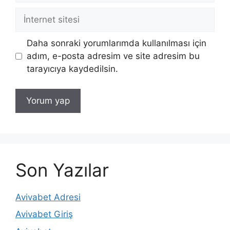
İnternet
sitesi
Daha sonraki yorumlarımda kullanılması için
adım, e-posta adresim ve site adresim bu
tarayıcıya kaydedilsin.
Son Yazılar
Avivabet Adresi
Avivabet Giriş