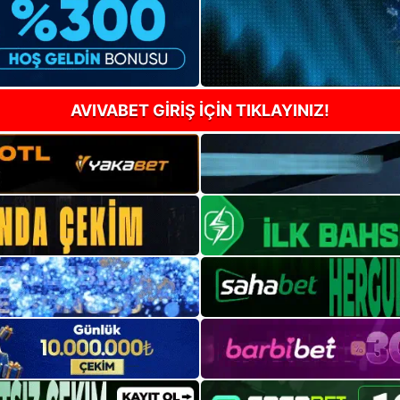
AVIVABET GİRİŞ İÇİN TIKLAYINIZ!