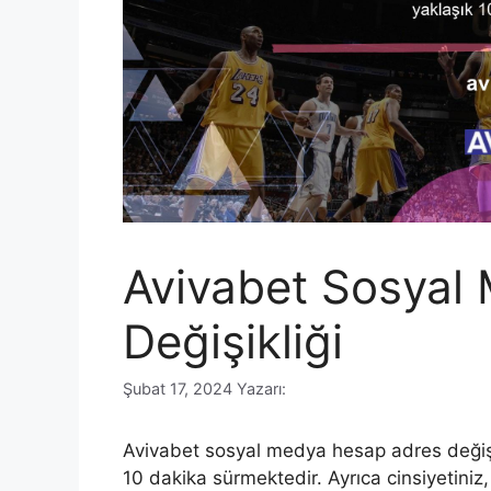
Avivabet Sosyal
Değişikliği
Şubat 17, 2024
Yazarı:
Avivabet sosyal medya hesap adres değişikli
10 dakika sürmektedir. Ayrıca cinsiyetiniz,