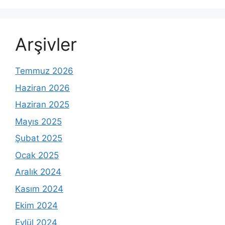
Arşivler
Temmuz 2026
Haziran 2026
Haziran 2025
Mayıs 2025
Şubat 2025
Ocak 2025
Aralık 2024
Kasım 2024
Ekim 2024
Eylül 2024