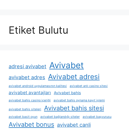
Etiket Bulutu
Avivabet
adresi avivabet
Avivabet adresi
avivabet adres
avivabet android uygulamasının kalitesi
avivabet anlı casino sitesi
avivabet avantajları
Avivabet bahis
avivabet bahis casino i̇çeriği
avivabet bahis oynama kayıt i̇şlemi
Avivabet bahis sitesi
avivabet bahis siteleri
avivabet basit oyun
avivabet bağlandığı siteler
avivabet başvurusu
Avivabet bonus
avivabet canli