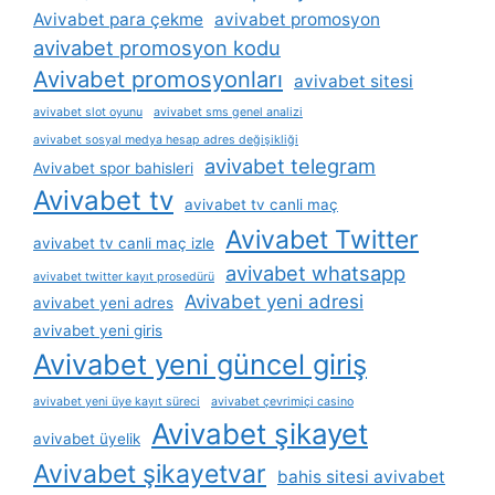
Avivabet para çekme
avivabet promosyon
avivabet promosyon kodu
Avivabet promosyonları
avivabet sitesi
avivabet slot oyunu
avivabet sms genel analizi
avivabet sosyal medya hesap adres değişikliği
avivabet telegram
Avivabet spor bahisleri
Avivabet tv
avivabet tv canli maç
Avivabet Twitter
avivabet tv canli maç izle
avivabet whatsapp
avivabet twitter kayıt prosedürü
Avivabet yeni adresi
avivabet yeni adres
avivabet yeni giris
Avivabet yeni güncel giriş
avivabet yeni üye kayıt süreci
avivabet çevrimiçi casino
Avivabet şikayet
avivabet üyelik
Avivabet şikayetvar
bahis sitesi avivabet