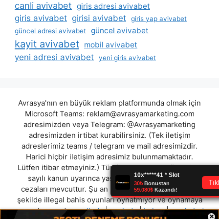
canli avivabet
giris adresi avivabet
giris avivabet
girisi avivabet
giris yap avivabet
güncel avivabet
güncel adresi avivabet
kayit avivabet
mobil avivabet
yeni adresi avivabet
yeni giris avivabet
Avrasya'nın en büyük reklam platformunda olmak için
Microsoft Teams:
reklam@avrasyamarketing.com
adresimizden veya Telegram: @Avrasyamarketing
adresimizden irtibat kurabilirsiniz. (Tek iletişim
adreslerimiz teams / telegram ve mail adresimizdir.
Harici hiçbir iletişim adresimiz bulunmamaktadır.
Lütfen itibar etmeyiniz.) Türkiye yasalarına göre 7258
sayılı kanun uyarınca yasa dışı bahis oynamanın
cezaları mevcuttur. Şu an bulunduğunuz site hiç bir
şekilde illegal bahis oyunları oynatmıyor ve oynamaya
aracı olmuyordur.
redbets
|
sesbets
|
bykus
|
maskebet
×