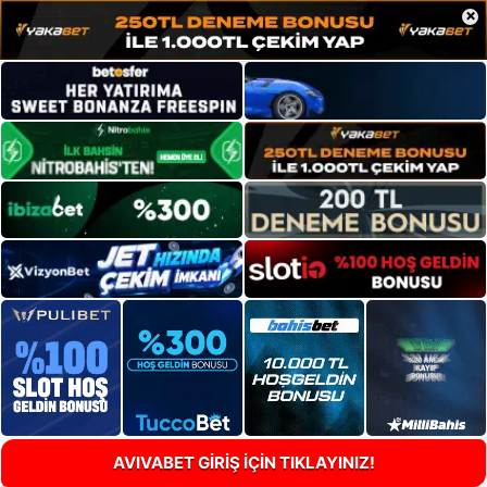
×
AVIVABET GİRİŞ İÇİN TIKLAYINIZ!