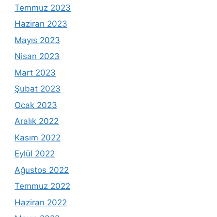
Temmuz 2023
Haziran 2023
Mayıs 2023
Nisan 2023
Mart 2023
Şubat 2023
Ocak 2023
Aralık 2022
Kasım 2022
Eylül 2022
Ağustos 2022
Temmuz 2022
Haziran 2022