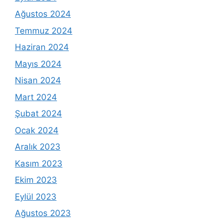
Ağustos 2024
Temmuz 2024
Haziran 2024
Mayıs 2024
Nisan 2024
Mart 2024
Şubat 2024
Ocak 2024
Aralık 2023
Kasım 2023
Ekim 2023
Eylül 2023
Ağustos 2023