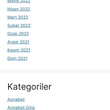
Mayıs 2022
Nisan 2022
Mart 2022
Şubat 2022
Ocak 2022
Aralık 2021
Kasım 2021
Ekim 2021
Kategoriler
Avivabet
Avivabet Giriş