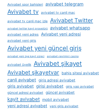
avivabet telegram
Avivabet spor bahisleri
Avivabet tv
avivabet tv canli maç
Avivabet Twitter
avivabet tv canli maç izle
avivabet whatsapp
avivabet twitter kayıt prosedürü
Avivabet yeni adresi
avivabet yeni adres
avivabet yeni giris
Avivabet yeni güncel giriş
avivabet yeni üye kayıt süreci
avivabet çevrimiçi casino
Avivabet şikayet
avivabet üyelik
Avivabet şikayetvar
bahis sitesi avivabet
canli avivabet
giris adresi avivabet
giris avivabet
girisi avivabet
giris yap avivabet
güncel avivabet
güncel adresi avivabet
kayit avivabet
mobil avivabet
yeni adresi avivabet
yeni giris avivabet