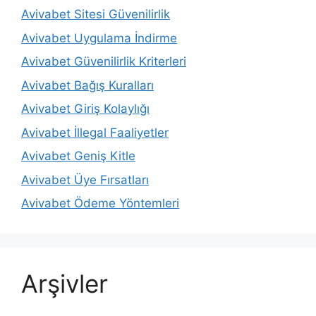
Avivabet Sitesi Güvenilirlik
Avivabet Uygulama İndirme
Avivabet Güvenilirlik Kriterleri
Avivabet Bağış Kuralları
Avivabet Giriş Kolaylığı
Avivabet İllegal Faaliyetler
Avivabet Geniş Kitle
Avivabet Üye Fırsatları
Avivabet Ödeme Yöntemleri
Arşivler