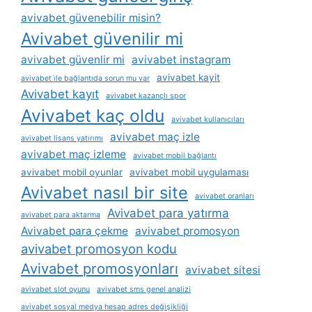
avivabet güvenebilir misin?
Avivabet güvenilir mi
avivabet güvenlir mi
avivabet instagram
avivabet kayit
avivabet i̇le bağlantıda sorun mu var
Avivabet kayıt
avivabet kazançlı spor
Avivabet kaç oldu
avivabet kullanıcıları
avivabet maç izle
avivabet lisans yatırımı
avivabet maç izleme
avivabet mobil bağlantı
avivabet mobil oyunlar
avivabet mobil uygulaması
Avivabet nasıl bir site
avivabet oranları
Avivabet para yatırma
avivabet para aktarma
Avivabet para çekme
avivabet promosyon
avivabet promosyon kodu
Avivabet promosyonları
avivabet sitesi
avivabet slot oyunu
avivabet sms genel analizi
avivabet sosyal medya hesap adres değişikliği