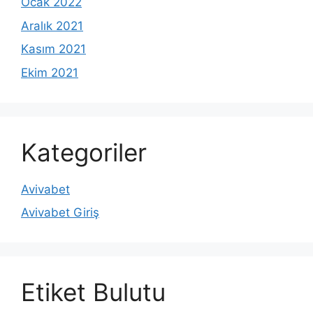
Ocak 2022
Aralık 2021
Kasım 2021
Ekim 2021
Kategoriler
Avivabet
Avivabet Giriş
Etiket Bulutu