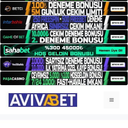
İçeriğe
atla
Menü