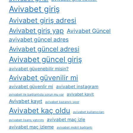
Avivabet giriş
Avivabet giriş adresi
Avivabet giriş yap
Avivabet Güncel
avivabet güncel adres
Avivabet güncel adresi
Avivabet güncel giriş
avivabet güvenebilir misin?
Avivabet güvenilir mi
avivabet güvenlir mi
avivabet instagram
avivabet kayit
avivabet i̇le bağlantıda sorun mu var
Avivabet kayıt
avivabet kazançlı spor
Avivabet kaç oldu
avivabet kullanıcıları
avivabet maç izle
avivabet lisans yatırımı
avivabet maç izleme
avivabet mobil bağlantı