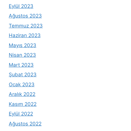
Eylül 2023
Ağustos 2023
Temmuz 2023
Haziran 2023
Mayıs 2023
Nisan 2023
Mart 2023
Şubat 2023
Ocak 2023
Aralık 2022
Kasım 2022
Eylül 2022
Ağustos 2022