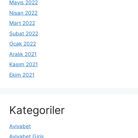
Mayıs 2022
Nisan 2022
Mart 2022
Şubat 2022
Ocak 2022
Aralık 2021
Kasım 2021
Ekim 2021
Kategoriler
Avivabet
Avivabet Giriş