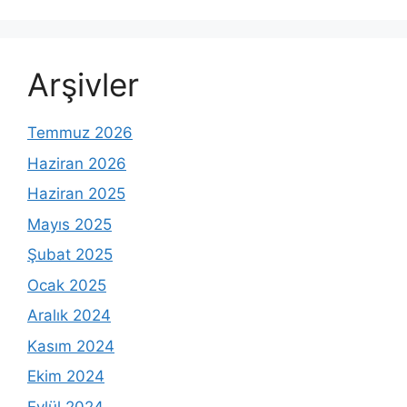
Arşivler
Temmuz 2026
Haziran 2026
Haziran 2025
Mayıs 2025
Şubat 2025
Ocak 2025
Aralık 2024
Kasım 2024
Ekim 2024
Eylül 2024