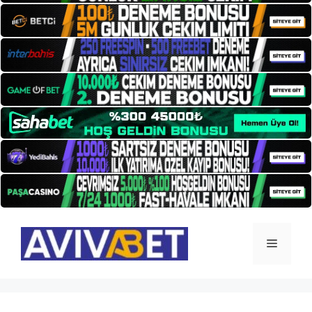
İçeriğe
atla
Menü