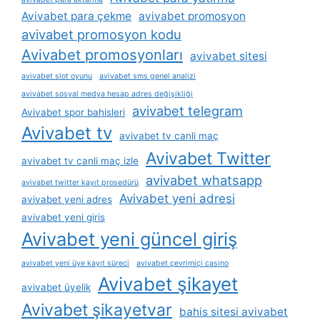
Avivabet para çekme
avivabet promosyon
avivabet promosyon kodu
Avivabet promosyonları
avivabet sitesi
avivabet slot oyunu
avivabet sms genel analizi
avivabet sosyal medya hesap adres değişikliği
avivabet telegram
Avivabet spor bahisleri
Avivabet tv
avivabet tv canli maç
Avivabet Twitter
avivabet tv canli maç izle
avivabet whatsapp
avivabet twitter kayıt prosedürü
Avivabet yeni adresi
avivabet yeni adres
avivabet yeni giris
Avivabet yeni güncel giriş
avivabet yeni üye kayıt süreci
avivabet çevrimiçi casino
Avivabet şikayet
avivabet üyelik
Avivabet şikayetvar
bahis sitesi avivabet