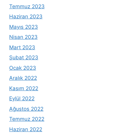
Temmuz 2023
Haziran 2023
Mayıs 2023
Nisan 2023
Mart 2023
Şubat 2023
Ocak 2023
Aralık 2022
Kasım 2022
Eylül 2022
Ağustos 2022
Temmuz 2022
Haziran 2022