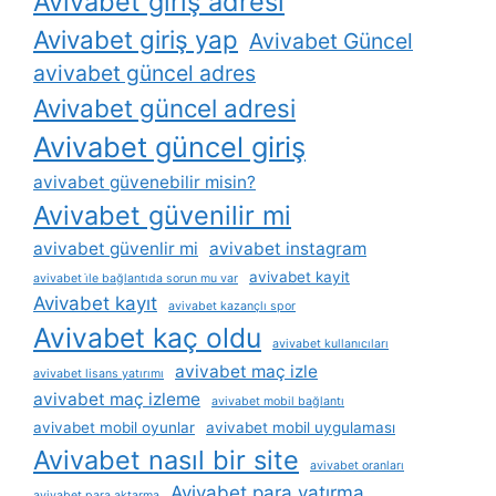
Avivabet giriş adresi
Avivabet giriş yap
Avivabet Güncel
avivabet güncel adres
Avivabet güncel adresi
Avivabet güncel giriş
avivabet güvenebilir misin?
Avivabet güvenilir mi
avivabet güvenlir mi
avivabet instagram
avivabet kayit
avivabet i̇le bağlantıda sorun mu var
Avivabet kayıt
avivabet kazançlı spor
Avivabet kaç oldu
avivabet kullanıcıları
avivabet maç izle
avivabet lisans yatırımı
avivabet maç izleme
avivabet mobil bağlantı
avivabet mobil oyunlar
avivabet mobil uygulaması
Avivabet nasıl bir site
avivabet oranları
Avivabet para yatırma
avivabet para aktarma