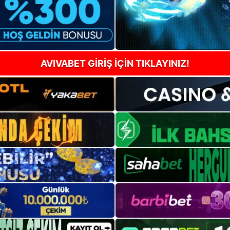
AVIVABET GİRİŞ İÇİN TIKLAYINIZ!